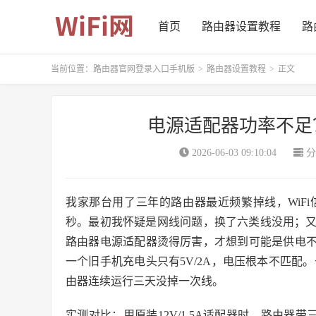
首页
路由器设置教程
路
当前位置：
路由器官网登录入口手机版
>
路由器设置教程
>
正文
电源适配器功率不足
2026-06-03 09:10:04
分
我家那台用了三年的路由器最近频繁掉线，WiF
秒。最初我怀疑是网线问题，换了六类线没用；
路由器电源适配器烫得厉害，才想到可能是供电不足
一个旧手机充电头只有5V/2A，电压根本不匹配。
由器连续运行三天没掉一次线。
实测对比：用原装12V/1.5A适配器时，路由器带