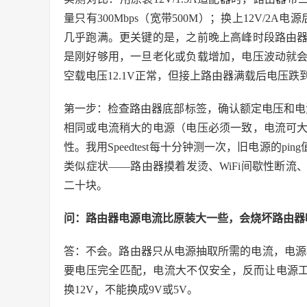
量只有300Mbps（宽带500M）；换上12V/2A电
几乎跑满。更关键的是，之前晚上高峰时段路由
是刚好够用，一旦老化或负载增加，电压波动就
空载电压12.1V正常，但接上路由器满载后电压跌到1
第一步：检查路由器底部标签，确认额定电压和电流（比
相同或电流稍大的电源（电压必须一致，电流可
性。我用Speedtest每十分钟测一次，旧电源的pi
类似症状——路由器摸着发烫、WiFi间歇性断
二十块。
问：路由器电源电流比原装大一些，会烧坏路由器
答：不会。路由器只从电源抽取所需的电流，电源标
要电压完全匹配，电流大不仅安全，反而让电源工
换12V，不能换成9V或5V。