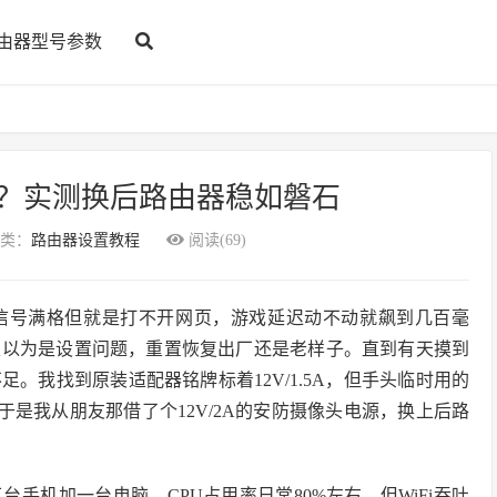
由器型号参数
？实测换后路由器稳如磐石
类：
路由器设置教程
阅读(69)
i信号满格但就是打不开网页，游戏延迟动不动就飙到几百毫
又以为是设置问题，重置恢复出厂还是老样子。直到有天摸到
。我找到原装适配器铭牌标着12V/1.5A，但手头临时用的
于是我从朋友那借了个12V/2A的安防摄像头电源，换上后路
三台手机加一台电脑，CPU占用率日常80%左右，但WiFi吞吐