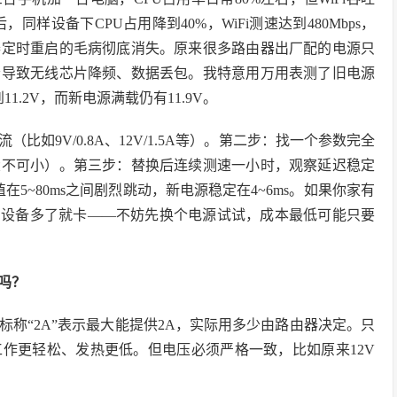
源后，同样设备下CPU占用降到40%，WiFi测速达到480Mbps，
器定时重启的毛病彻底消失。原来很多路由器出厂配的电源只
会导致无线芯片降频、数据丢包。我特意用万用表测了旧电源
1.2V，而新电源满载仍有11.9V。
如9V/0.8A、12V/1.5A等）。第二步：找一个参数完全
大不可小）。第三步：替换后连续测速一小时，观察延迟稳定
ng值在5~80ms之间剧烈跳动，新电源稳定在4~6ms。如果你家有
流、设备多了就卡——不妨先换个电源试试，成本最低可能只要
吗？
称“2A”表示最大能提供2A，实际用多少由路由器决定。只
作更轻松、发热更低。但电压必须严格一致，比如原来12V