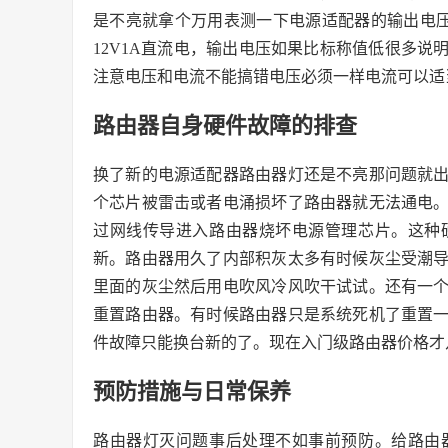
是不亮就拿个万用表测一下电源适配器的输出电压。
12V1A直流电，输出电压如果比标称值低很多
注意电压和电流不能搞错电压必须一样电流可以适
路由器自身硬件故障的排查
换了新的电源适配器路由器灯还是不亮那问题就
个芯片被雷击或者电涌损坏了路由器就无法通电
过网线传导进入路由器烧坏电源管理芯片。这种
新。路由器用久了内部积灰太多有时候灰尘受潮
里面的灰尘然后用电吹风冷风吹干试试。还有一
重置路由器。有时候路由器只是系统死机了重置
件故障只能换台新的了。现在入门级路由器价格才
预防措施与日常保养
路由器灯灭问题事后处理不如事前预防。给路由