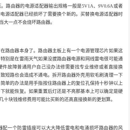
路由器的电源适配器输出规格一般是5V1A、9V0.6A或者
说明电源适配器已经损坏了需要换个新的。买替换电源适配器时
当大一点不会烧坏路由器。
出在路由器本身了。路由器主板上有一个电源管理芯片如果这
。特别是在雷雨天气如果没拔路由器电源和网线雷电很可能通
硬件故障普通用户自己没办法修需要找专业维修或者直接换
导致短路也会造成不通电。拆开路由器外壳用软毛刷清理一下
个简单的办法是用手指按住路由器上的复位孔保持十秒钟以上
一下就能恢复。如果重置后灯还是不亮那基本上可以确定是硬
几十块钱维修费用可能比买新的还高直接换新的更划算。
器配一个防雷插座可以大大降低雷电和电涌损坏路由器的风