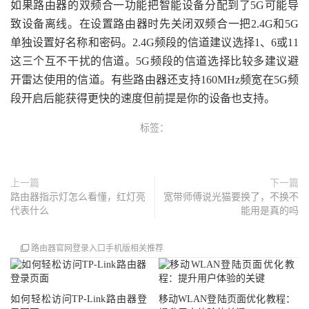
如果路由器的双频合一功能把智能设备分配到了5G可能导
致设备离线。在设置路由器时先关闭双频合一把2.4G和5G
单独设置好名称和密码。2.4G频段的信道建议选择1、6或11
这三个互不干扰的信道。5G频段的信道选择比较多建议避
开雷达使用的信道。有些路由器还支持160MHz频宽在5G频
段开启后能获得更快的速度但前提是你的设备也支持。
标签：
上一篇
下一篇
路由器指示灯怎么看懂，红灯亮
宽带师傅说光猫要换了，不换不
代表什么
能用是真的吗
路由器官网登录入口手机版相关推荐
如何轻松访问TP-Link路由器登
移动WLAN登陆页面优化教程：