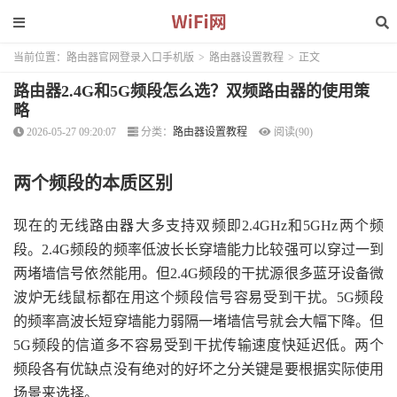
当前位置：
路由器官网登录入口手机版
>
路由器设置教程
>
正文
路由器2.4G和5G频段怎么选？双频路由器的使用策
略
2026-05-27 09:20:07
分类：
路由器设置教程
阅读(90)
两个频段的本质区别
现在的无线路由器大多支持双频即2.4GHz和5GHz两个频
段。2.4G频段的频率低波长长穿墙能力比较强可以穿过一到
两堵墙信号依然能用。但2.4G频段的干扰源很多蓝牙设备微
波炉无线鼠标都在用这个频段信号容易受到干扰。5G频段
的频率高波长短穿墙能力弱隔一堵墙信号就会大幅下降。但
5G频段的信道多不容易受到干扰传输速度快延迟低。两个
频段各有优缺点没有绝对的好坏之分关键是要根据实际使用
场景来选择。